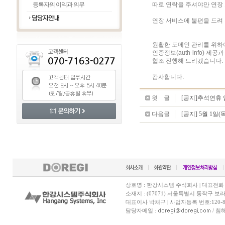
등록자의 이익과 의무
따로 연락을 주셔야만 연장
연장 서비스에 불편을 드려
원활한 도메인 관리를 위하
인증정보(auth-info) 
협조 진행해 드리겠습니다.
감사합니다.
윗
글
글
[공지]추석연휴 
다음글
[공지] 5월 1일
상호명 : 한강시스템 주식회사 | 대표전화 070-7
소재지 : (07071) 서울특별시 동작구 보
대표이사 박채규 | 사업자등록 번호:120-81
담당자메일 :
/ 침해