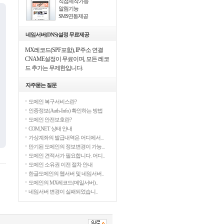
직접제작가능
알림기능
SMS연동제공
네임서버(DNS)설정 무료제공
MX레코드(SPF포함), IP주소 연결
CNAME설정이 무료이며, 모든 레코
드 추가는 무제한입니다.
자주묻는 질문
도메인 복구서비스란?
인증정보(Auth-Info) 확인하는 방법
도메인 안전보호란?
COM,NET 상태 안내
가상계좌의 발급내역은 어디에서...
만기된 도메인의 정보변경이 가능...
도메인 견적서가 필요합니다. 어디..
도메인 소유권 이전 절차 안내
한글도메인의 웹서버 및 네임서버..
도메인의 MX레코드(메일서버)..
네임서버 변경이 실패되었습니..