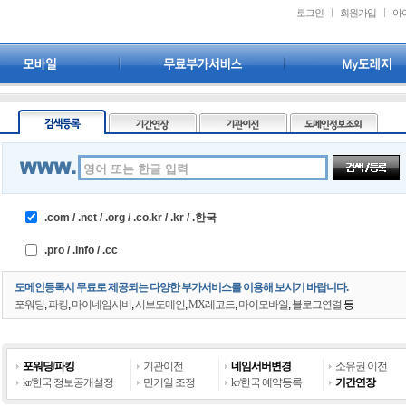
로그인
회원가입
아
기타서비스
.com / .net / .org / .co.kr / .kr / .한국
.pro / .info / .cc
도메인등록시 무료로 제공되는 다양한 부가서비스를 이용해 보시기 바랍니다.
포워딩
,
파킹
,
마이네임서버
,
서브도메인
,
MX레코드
,
마이모바일
,
블로그연결
등
포워딩
/
파킹
기관이전
네임서버변경
소유권 이전
kr/한국 정보공개설정
만기일 조정
kr/한국 예약등록
기간연장