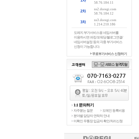
1차
58.76.184.11
ns2.doregi.com
2차
58.76.184.12
ns3.doregi.com
3차
1.214.210.186
도레지 부가서비스용 네임서버를
이용하시면 파킹/포워딩/블로그연결/
네임서버설정 등의 각종 부가서비스
신청이 가능합니다.
무료부가서비스 신청하기
1:1 문의하기
자주묻는 질문
도메인 등록비용
분야별 담당자 연락처 안내
미확인 무통장 입금자 확인/처리신청