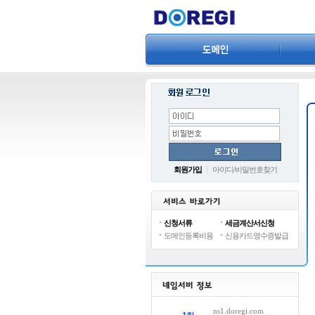
네임서버관리
도메인정보조회
삭제예정도메인
회원가입
아이디
/
비밀번호찾기
신청서류
세금계산서신청
도메인등록비용
신용카드영수증발급
ns1.doregi.com