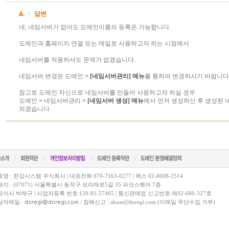
답변
네, 네임서버가 없어도 도메인이름의 등록은 가능합니다.
도메인과 홈페이지 연결 또는 메일로 사용하고자 하는 시점에서
네임서버를 적용하셔도 문제가 없겠습니다.
네임서버 변경은 도메인 >
[네임서버관리] 메뉴
를 통하여 변경하시기 바랍니다
참고로 도메인 자신으로 네임서버를 만들어 사용하고자 하실 경우
도메인 > 네임서버관리 >
[네임서버 생성] 메뉴
에서 먼저 생성하신 후 생성된
되겠습니다.
명 : 한강시스템 주식회사 | 대표전화 070-7163-0277 | 팩스 02-6008-2514
지 : (07071) 서울특별시 동작구 보라매로5길 35 파크스퀘어 7층
이사 박채규 | 사업자등록 번호:120-81-57465 | 통신판매업 신고번호:제02-680-327호
당자메일 :
/ 침해신고 : abuse@doregi.com (이메일 무단수집 거부)