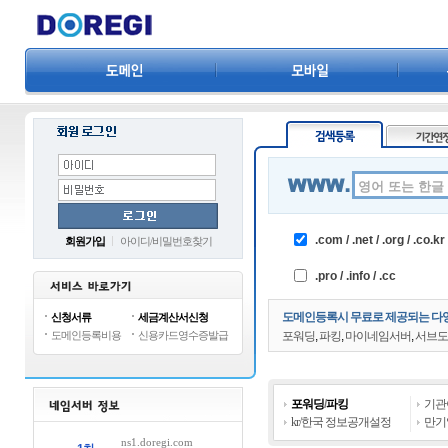
네임서버관리
기타
도메인정보조회
삭제예정도메인
.com / .net / .org / .co.kr
회원가입
아이디
/
비밀번호찾기
.pro / .info / .cc
도메인등록시 무료로 제공되는 다양
신청서류
세금계산서신청
도메인등록비용
신용카드영수증발급
포워딩
,
파킹
,
마이네임서버
,
서브도
포워딩
/
파킹
기관
kr/한국 정보공개설정
만기
ns1.doregi.com