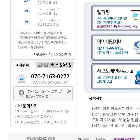
1차
58.76.184.11
ns2.doregi.com
2차
58.76.184.12
ns3.doregi.com
3차
1.214.210.186
도레지 부가서비스용 네임서버를
이용하시면 파킹/포워딩/블로그연결/
네임서버설정 등의 각종 부가서비스
신청이 가능합니다.
무료부가서비스 신청하기
1:1 문의하기
[공지] 개인정보처리방침 - 
자주묻는 질문
도메인 등록비용
[공지]설날연휴 업무 안내 (2.16 
분야별 담당자 연락처 안내
도레지 예치금 - 무통장 입금
미확인 무통장 입금자 확인/처리신청
[공지]도레지 웹파킹, 웹포워딩 