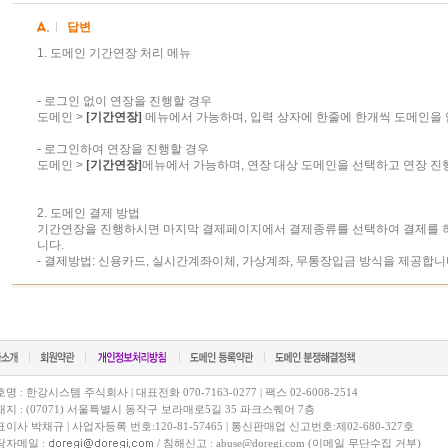
답변
1. 도메인 기간연장 처리 메뉴
- 로그인 없이 연장을 진행할 경우
도메인 >
[기간연장]
메뉴에서 가능하며, 입력 상자에 한줄에 한개씩 도메인을
- 로그인하여 연장을 진행할 경우
도메인 >
[기간연장]
메뉴에서 가능하며, 연장 대상 도메인을 선택하고 연장 진
2. 도메인 결제 방법
기간연장을 진행하시면 마지막 결제페이지에서 결제종류를 선택하여 결제를 
니다.
- 결제방법: 신용카드, 실시간계좌이체, 가상계좌, 무통장입금 방식을 제공합니
명 : 한강시스템 주식회사 | 대표전화 070-7163-0277 | 팩스 02-6008-2514
지 : (07071) 서울특별시 동작구 보라매로5길 35 파크스퀘어 7층
이사 박채규 | 사업자등록 번호:120-81-57465 | 통신판매업 신고번호:제02-680-327호
당자메일 :
/ 침해신고 : abuse@doregi.com (이메일 무단수집 거부)